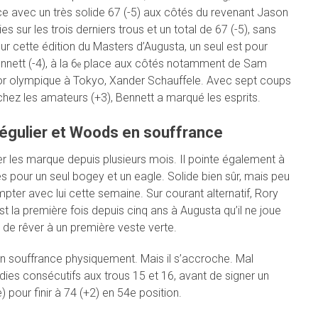
e avec un très solide 67 (-5) aux côtés du revenant Jason
 sur les trois derniers trous et un total de 67 (-5), sans
r cette édition du Masters d’Augusta, un seul est pour
nnett (-4), à la 6
place aux côtés notamment de Sam
e
d’or olympique à Tokyo, Xander Schauffele. Avec sept coups
hez les amateurs (+3), Bennett a marqué les esprits.
rrégulier et Woods en souffrance
ler les marque depuis plusieurs mois. Il pointe également à
s pour un seul bogey et un eagle. Solide bien sûr, mais peu
mpter avec lui cette semaine. Sur courant alternatif, Rory
t la première fois depuis cinq ans à Augusta qu’il ne joue
 de rêver à un première veste verte.
n souffrance physiquement. Mais il s’accroche. Mal
rdies consécutifs aux trous 15 et 16, avant de signer un
 pour finir à 74 (+2) en 54e position.