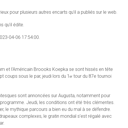
eux pour plusieurs autres encarts qu’il a publiés sur le web.
 qu’il édite.
2023-04-06 17:54:00.
hm et l’Américain Broooks Koepka se sont hissés en tête
t coups sous le par, jeudi lors du 1
tour du 87e tournoi
er
antesques sont annoncées sur Augusta, notamment pour
 programme. Jeudi, les conditions ont été très clémentes.
r, le mythique parcours a bien eu du mal à se défendre.
 drapeaux complexes, le gratin mondial s’est régalé avec
ar.