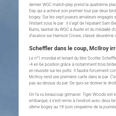
dernier WGC match-play prend la quatrième plac
Day qui a achevé son premier tour par deux birdies
bogey. Sur les sept joueurs amateurs engagés su
l’instant sous le par : il s’agit de l’épatant Sam Be
Burns, lauréat du WGC à Austin et du médaillé 
d’avance sur Harrison Crowe, classé deuxième c
Scheffler dans le coup, McIlroy i
Le n°1 mondial et tenant du titre Scottie Scheff
-4 en 6e position grâce à notamment trois birdie
en réussite sur les putts. Il faudra forcément co
McIlroy rend une première carte dans le par. C’es
pas au-dessus du par. De quoi se donner le droit
On l’a vu beaucoup grimacer. Tiger Woods est e
embarqué, il s’est remis à l’endroit avec deux bi
ultime bogey au 18 (son cinquième de la journée)