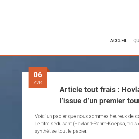
Skip
to
content
ACCUEIL
QU
06
AVR
Article tout frais : Ho
l’issue d’un premier tou
Voici un papier que nous sommes heureux de comm
Le titre séduisant (Hovland-Rahm-Koepka, trois c
synthétise tout le papier.