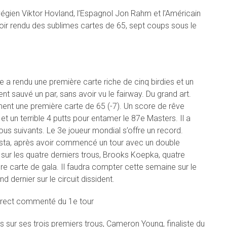
végien Viktor Hovland, l’Espagnol Jon Rahm et l’Américain
ir rendu des sublimes cartes de 65, sept coups sous le
e a rendu une première carte riche de cinq birdies et un
nt sauvé un par, sans avoir vu le fairway. Du grand art.
ent une première carte de 65 (-7). Un score de rêve
t un terrible 4 putts pour entamer le 87e Masters. Il a
rous suivants. Le 3e joueur mondial s’offre un record.
usta, après avoir commencé un tour avec un double
 sur les quatre derniers trous, Brooks Koepka, quatre
ère carte de gala. Il faudra compter cette semaine sur le
d dernier sur le circuit dissident.
direct commenté du 1e tour
s sur ses trois premiers trous, Cameron Young, finaliste du