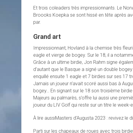
Et trois coleaders très impressionnants. Le Nor
Broooks Koepka se sont hissé en tête après avo
par.
Grand art
Impressionnant, Hovland à la chemise très fleuri
eagle et vierge de bogey. Sur le 18, il a notamme
Grâce à un ultime birdie, Jon Rahm signe égalem
d’autant que le Basque a signé un double bogey e
enquillé ensuite 1 eagle et 7 birdies sur ses 17 t
Jamais un joueur n’avait scoré aussi bas à Aug
bogey… En signant sur le 18 son troisième birdie
Majeurs au palmarès, s’offre lui aussi une premi
joueur du LIV Golf qui reste sur un titre le week-en
À lire aussi
Masters d’Augusta 2023 : revivez le 
Parti sur les chapeaux de roues avec trois birdie