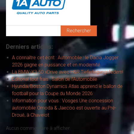
Rechercher
Derniers articles:
A connaître cet écrit : Automobile : le Dacia Jogger
2026 gagne en puissance et en modernité
La BMW iX3 50 xDrive avec H&R Tieferlegungsfedern!
Editorial tout frais : Salon de l’Automobile
Hyundai/Boston Dynamics Atlas apprend le ballon de
football pour la Coupe du Monde 2026
Information pour vous : Vosges Une concession
automobile Omoda & Jaecoo est ouverte au Pré-
Droué, à Chavelot
Aucun commentaire à afficher.