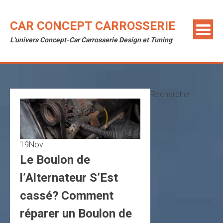
Skip
to
CAR CONCEPT CARROSSERIE
content
L'univers Concept-Car Carrosserie Design et Tuning
Rechercher
19
Nov
Le Boulon de
l’Alternateur S’Est
cassé? Comment
réparer un Boulon de