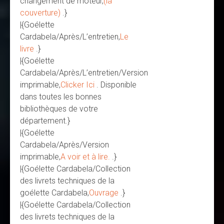
changement de moteur,
(la
couverture)
.}
|{Goélette
Cardabela/Après/L’entretien,
Le
livre
.}
|{Goélette
Cardabela/Après/L’entretien/Version
imprimable,
Clicker Ici
. Disponible
dans toutes les bonnes
bibliothèques de votre
département.}
|{Goélette
Cardabela/Après/Version
imprimable,
A voir et à lire.
.}
|{Goélette Cardabela/Collection
des livrets techniques de la
goélette Cardabela,
Ouvrage
.}
|{Goélette Cardabela/Collection
des livrets techniques de la