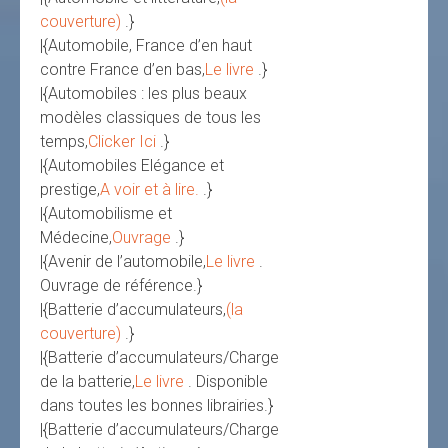
couverture)
.}
|{Automobile, France d’en haut
contre France d’en bas,
Le livre
.}
|{Automobiles : les plus beaux
modèles classiques de tous les
temps,
Clicker Ici
.}
|{Automobiles Elégance et
prestige,
A voir et à lire.
.}
|{Automobilisme et
Médecine,
Ouvrage
.}
|{Avenir de l’automobile,
Le livre
.
Ouvrage de référence.}
|{Batterie d’accumulateurs,
(la
couverture)
.}
|{Batterie d’accumulateurs/Charge
de la batterie,
Le livre
. Disponible
dans toutes les bonnes librairies.}
|{Batterie d’accumulateurs/Charge