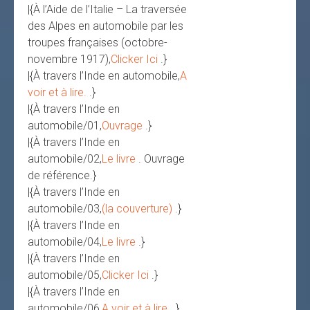
|{À l’Aide de l’Italie – La traversée
des Alpes en automobile par les
troupes françaises (octobre-
novembre 1917),
Clicker Ici
.}
|{À travers l’Inde en automobile,
A
voir et à lire.
.}
|{À travers l’Inde en
automobile/01,
Ouvrage
.}
|{À travers l’Inde en
automobile/02,
Le livre
. Ouvrage
de référence.}
|{À travers l’Inde en
automobile/03,
(la couverture)
.}
|{À travers l’Inde en
automobile/04,
Le livre
.}
|{À travers l’Inde en
automobile/05,
Clicker Ici
.}
|{À travers l’Inde en
automobile/06,
A voir et à lire.
.}