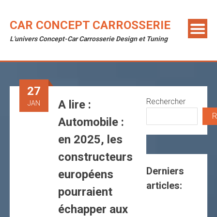
Skip
to
CAR CONCEPT CARROSSERIE
content
L'univers Concept-Car Carrosserie Design et Tuning
27
Rechercher
A lire :
JAN
R
Automobile :
en 2025, les
constructeurs
Derniers
européens
articles:
pourraient
échapper aux