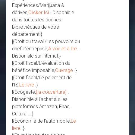
Expériences/Marijuana &
dérivés,
Clicker Ici
. Disponible
dans toutes les bonnes
bibliothèques de votre
département.}
|{Droit du travail/Les pouvoirs du
chef d’entreprise,
A voir et à lire.
.
Disponible sur internet.}
|{Droit fiscal/L’évaluation du
bénéfice imposable,
Ouvrage
.}
|{Droit fiscal/Le paiement de
l’IS,
Le livre
.}
|{Écogeste,
(la couverture)
.
Disponible à l’achat sur les
plateformes Amazon, Fnac,
Cultura ….}
|{Économie de l’automobile,
Le
livre
.}