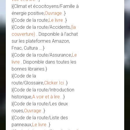
|{Climat et écocitoyens/Famille à
énergie positive,
Ouvrage
.}
|{Code de la route,
Le livre
.}
|{Code de la route/Accidents,
(la
couverture)
. Disponible à l’achat
sur les plateformes Amazon,
Fnac, Cultura ….}
|{Code de la route/Assurance,
Le
livre
. Disponible dans toutes les
bonnes librairies.}
|{Code de la
route/Glossaire,
Clicker Ici
.}
|{Code de la route/Introduction
historique,
A voir et à lire.
.}
|{Code de la route/Les deux
roues,
Ouvrage
.}
|{Code de la route/Liste des
panneaux,
Le livre
.}