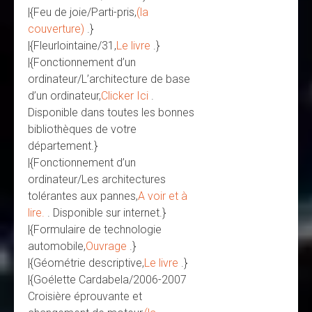
|{Feu de joie/Parti-pris,
(la
couverture)
.}
|{Fleurlointaine/31,
Le livre
.}
|{Fonctionnement d’un
ordinateur/L’architecture de base
d’un ordinateur,
Clicker Ici
.
Disponible dans toutes les bonnes
bibliothèques de votre
département.}
|{Fonctionnement d’un
ordinateur/Les architectures
tolérantes aux pannes,
A voir et à
lire.
. Disponible sur internet.}
|{Formulaire de technologie
automobile,
Ouvrage
.}
|{Géométrie descriptive,
Le livre
.}
|{Goélette Cardabela/2006-2007
Croisière éprouvante et