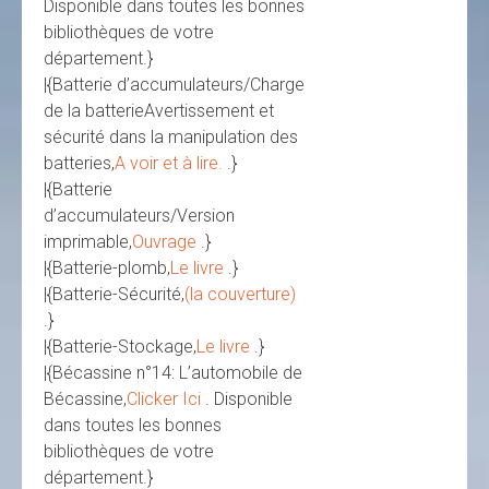
Disponible dans toutes les bonnes
bibliothèques de votre
département.}
|{Batterie d’accumulateurs/Charge
de la batterieAvertissement et
sécurité dans la manipulation des
batteries,
A voir et à lire.
.}
|{Batterie
d’accumulateurs/Version
imprimable,
Ouvrage
.}
|{Batterie-plomb,
Le livre
.}
|{Batterie-Sécurité,
(la couverture)
.}
|{Batterie-Stockage,
Le livre
.}
|{Bécassine n°14: L’automobile de
Bécassine,
Clicker Ici
. Disponible
dans toutes les bonnes
bibliothèques de votre
département.}