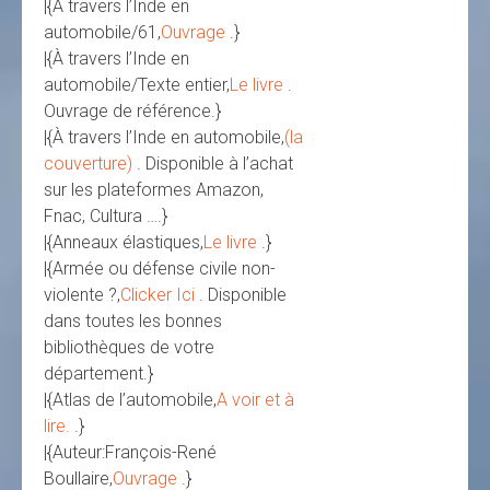
|{À travers l’Inde en
automobile/61,
Ouvrage
.}
|{À travers l’Inde en
automobile/Texte entier,
Le livre
.
Ouvrage de référence.}
|{À travers l’Inde en automobile,
(la
couverture)
. Disponible à l’achat
sur les plateformes Amazon,
Fnac, Cultura ….}
|{Anneaux élastiques,
Le livre
.}
|{Armée ou défense civile non-
violente ?,
Clicker Ici
. Disponible
dans toutes les bonnes
bibliothèques de votre
département.}
|{Atlas de l’automobile,
A voir et à
lire.
.}
|{Auteur:François-René
Boullaire,
Ouvrage
.}