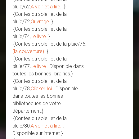
pluie/62,
A voir et à lire.
.}
|{Contes du soleil et de la
pluie/72,
Ouvrage
.}
|{Contes du soleil et de la
pluie/74,
Le livre
.}
|{Contes du soleil et de la pluie/76,
(la couverture)
.}
|{Contes du soleil et de la
pluie/77,
Le livre
. Disponible dans
toutes les bonnes librairies.}
|{Contes du soleil et de la
pluie/78,
Clicker Ici
. Disponible
dans toutes les bonnes
bibliothèques de votre
département.}
|{Contes du soleil et de la
pluie/80,
A voir et à lire.
.
Disponible sur internet.}