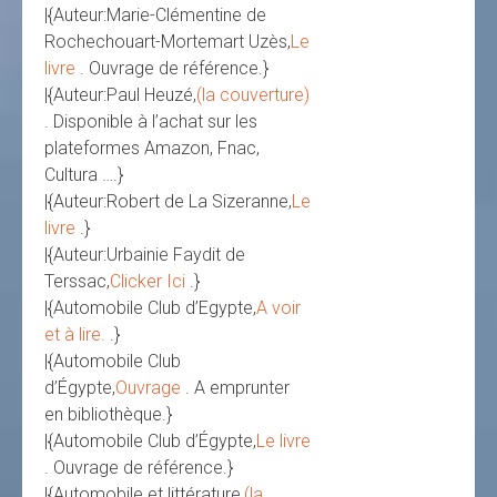
|{Auteur:Marie-Clémentine de
Rochechouart-Mortemart Uzès,
Le
livre
. Ouvrage de référence.}
|{Auteur:Paul Heuzé,
(la couverture)
. Disponible à l’achat sur les
plateformes Amazon, Fnac,
Cultura ….}
|{Auteur:Robert de La Sizeranne,
Le
livre
.}
|{Auteur:Urbainie Faydit de
Terssac,
Clicker Ici
.}
|{Automobile Club d’Egypte,
A voir
et à lire.
.}
|{Automobile Club
d’Égypte,
Ouvrage
. A emprunter
en bibliothèque.}
|{Automobile Club d’Égypte,
Le livre
. Ouvrage de référence.}
|{Automobile et littérature,
(la