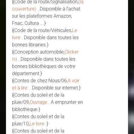
|{Code de la route/Signalisation,
(la
couverture)
. Disponible à l’achat
sur les plateformes Amazon,
Fnac, Cultura ….}
|{Code de la route/Véhicules,
Le
livre
. Disponible dans toutes les
bonnes librairies.}
|{Conception automobile,
Clicker
Ici
. Disponible dans toutes les
bonnes bibliothèques de votre
département.}
|{Contes de chez Nous/06,
A voir
et à lire.
. Disponible sur internet.}
|{Contes du soleil et de la
pluie/09,
Ouvrage
. A emprunter en
bibliothèque.}
|{Contes du soleil et de la
pluie/10,
Le livre
.}
|{Contes du soleil et de la