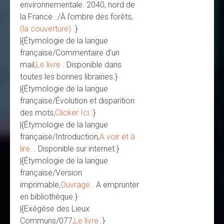
environnementale. 2040, nord de
la France…/À l’ombre des forêts,
(la couverture)
.}
|{Étymologie de la langue
française/Commentaire d’un
mail,
Le livre
. Disponible dans
toutes les bonnes librairies.}
|{Étymologie de la langue
française/Évolution et disparition
des mots,
Clicker Ici
.}
|{Étymologie de la langue
française/Introduction,
A voir et à
lire.
. Disponible sur internet.}
|{Étymologie de la langue
française/Version
imprimable,
Ouvrage
. A emprunter
en bibliothèque.}
|{Exégèse des Lieux
Communs/077,
Le livre
.}