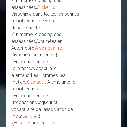
|{En mémoire des églises
assassinées,
Clicker Ici
.
Disponible dans toutes les bonnes
bibliothèques de votre
département.}
|{En mémoire des églises
assassinées/Journées en
Automobile,
A voir et à lire.
.
Disponible sur internet.}
|{Enseignement de
l’allemand/Vocabulaire
allemand/Les Hommes, les
métiers,
Ouvrage
. A emprunter en
bibliothèque.}
|{Enseignement de
l’indonésien/Acquérir du
vocabulaire par association de
mots,
Le livre
.}
|{Essai de prospective