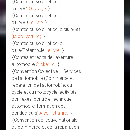
|{Contes du soleil et de la
pluie/84,
Ouvrage
.}
|{Contes du soleil et de la
pluie/89,
Le livre
.}
|{Contes du soleil et de la pluie/98,
(la couverture)
.}
|{Contes du soleil et de la
pluie/Préambule,
Le livre
.}
|{Contes et récits de l’aventure
automobile,
Clicker Ici
.}
|{Convention Collective – Services
de l’automobile (Commerce et
réparation de l’automobile, du
cycle et du motocycle, activités
connexes, contrôle technique
automobile, formation des
conducteurs),
A voir et à lire.
.}
|{Convention collective nationale
du commerce et de la réparation