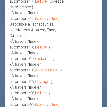
automobile/14,
Le livre
. Ouvrage
de référence.}
|{À travers l’Inde en
automobile/15,
(la couverture)
.
Disponible à l’achat sur les
plateformes Amazon, Fnac,
Cultura ….}
|{À travers l’Inde en
automobile/16,
Le livre
.}
|{À travers l’Inde en
automobile/17,
Clicker Ici
.}
|{À travers l’Inde en
automobile/18,
A voir et à lire.
.}
|{À travers l’Inde en
automobile/19,
Ouvrage
.}
|{À travers l’Inde en
automobile/20,
Le livre
.}
|{À travers l’Inde en
automobile/21,
(la couverture)
.