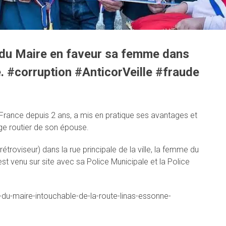
r du Maire en faveur sa femme dans
e. #corruption #AnticorVeille #fraude
de-France depuis 2 ans, a mis en pratique ses avantages et
ge routier de son épouse.
troviseur) dans la rue principale de la ville, la femme du
t venu sur site avec sa Police Municipale et la Police
du-maire-intouchable-de-la-route-linas-essonne-