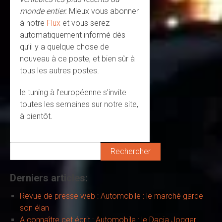
monde entier.
Mieux vous abonner
à notre
Flux
et vous serez
automatiquement informé dès
qu’il y a quelque chose de
nouveau à ce poste, et bien sûr à
tous les autres postes.
le tuning à l’européenne s’invite
toutes les semaines sur notre site,
à bientôt.
Rechercher
Derniers articles:
Revue de presse web : Automobile : le marché garde
son élan
A connaître cet écrit : Automobile : le Dacia Jogger