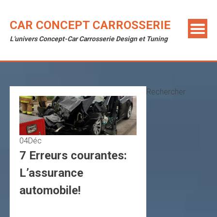
Skip
to
CAR CONCEPT CARROSSERIE
content
L'univers Concept-Car Carrosserie Design et Tuning
Rechercher
04
Déc
7 Erreurs courantes:
L’assurance
automobile!