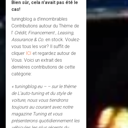
Bien sûr, cela n’avait pas été le
cas!
tuningblog a d’innombrables
Contributions autour du Thème de
l’
Crédit, Financement , Leasing,
Assurance & Co.
en stock. Voulez-
vous tous les voir? Il suffit de
cliquer
ICI
et regardez autour de
Vous. Voici un extrait des
dernières contributions de cette
catégorie:
« tuningblog.eu – – sur le thème
de L’auto-tuning et du style de
voiture, nous vous tiendrons
toujours au courant avec notre
magazine Tuning et vous
présenterons quotidiennement les
véhicules les plus récents du