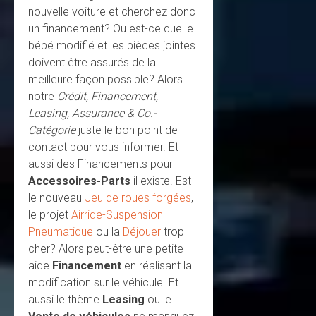
nouvelle voiture et cherchez donc
un financement? Ou est-ce que le
bébé modifié et les pièces jointes
doivent être assurés de la
meilleure façon possible? Alors
notre
Crédit, Financement,
Leasing, Assurance & Co.-
Catégorie
juste le bon point de
contact pour vous informer. Et
aussi des Financements pour
Accessoires-Parts
il existe. Est
le nouveau
Jeu de roues forgées
,
le projet
Airride-Suspension
Pneumatique
ou la
Déjouer
trop
cher? Alors peut-être une petite
aide
Financement
en réalisant la
modification sur le véhicule. Et
aussi le thème
Leasing
ou le