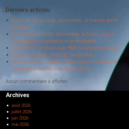
Derniers articles:
Revue de presse web : Automobile : le marché garde
son élan
A connaître cet écrit : Automobile : le Dacia Jogger
2026 gagne en puissance et en modernité
La BMW iX3 50 xDrive avec H&R Tieferlegungsfedern!
Editorial tout frais : Salon de l’Automobile
Hyundai/Boston Dynamics Atlas apprend le ballon de
football pour la Coupe du Monde 2026
Aucun commentaire à afficher.
Archives
août 2026
juillet 2026
juin 2026
mai 2026