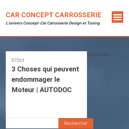
Skip
to
CAR CONCEPT CARROSSERIE
content
L'univers Concept-Car Carrosserie Design et Tuning
Rechercher
07
Oct
3 Choses qui peuvent
endommager le
Moteur | AUTODOC
Rechercher