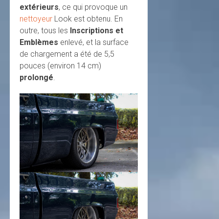
extérieurs
, ce qui provoque un
nettoyeur
Look est obtenu. En
outre, tous les
Inscriptions et
Emblèmes
enlevé, et la surface
de chargement a été de 5,5
pouces (environ 14 cm)
prolongé
.