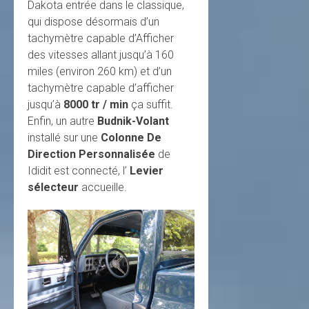
Dakota entrée dans le classique,
qui dispose désormais d’un
tachymètre capable d’Afficher
des vitesses allant jusqu’à 160
miles (environ 260 km) et d’un
tachymètre capable d’afficher
jusqu’à
8000 tr / min
ça suffit.
Enfin, un autre
Budnik-Volant
installé sur une
Colonne De
Direction Personnalisée
de
Ididit est connecté, l’
Levier
sélecteur
accueille.