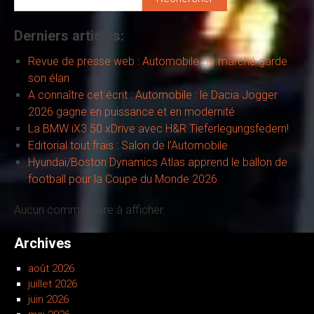
Derniers articles:
Revue de presse web : Automobile : le marché garde
son élan
A connaître cet écrit : Automobile : le Dacia Jogger
2026 gagne en puissance et en modernité
La BMW iX3 50 xDrive avec H&R Tieferlegungsfedern!
Editorial tout frais : Salon de l’Automobile
Hyundai/Boston Dynamics Atlas apprend le ballon de
football pour la Coupe du Monde 2026
Aucun commentaire à afficher.
Archives
août 2026
juillet 2026
juin 2026