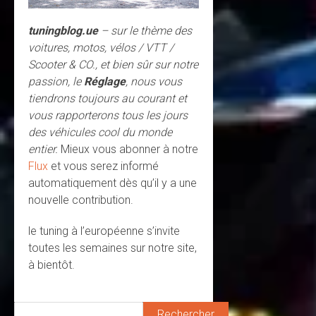
tuningblog.ue
– sur le thème des
voitures, motos, vélos / VTT /
Scooter & CO., et bien sûr sur notre
passion, le
Réglage
, nous vous
tiendrons toujours au courant et
vous rapporterons tous les jours
des véhicules cool du monde
entier.
Mieux vous abonner à notre
Flux
et vous serez informé
automatiquement dès qu’il y a une
nouvelle contribution.
le tuning à l’européenne s’invite
toutes les semaines sur notre site,
à bientôt.
Rechercher