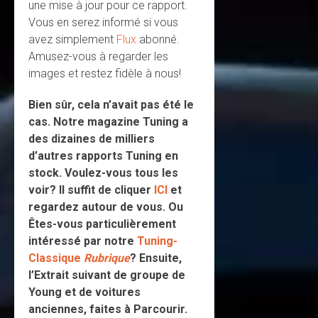
une mise à jour pour ce rapport.
Vous en serez informé si vous
avez simplement
Flux
abonné.
Amusez-vous à regarder les
images et restez fidèle à nous!
Bien sûr, cela n’avait pas été le
cas. Notre magazine Tuning a
des dizaines de milliers
d’autres rapports Tuning en
stock. Voulez-vous tous les
voir? Il suffit de cliquer
ICI
et
regardez autour de vous. Ou
Êtes-vous particulièrement
intéressé par notre
Tuning-
Classique
Rubrique
? Ensuite,
l’Extrait suivant de groupe de
Young et de voitures
anciennes, faites à Parcourir.