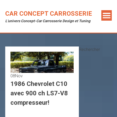
Skip
to
CAR CONCEPT CARROSSERIE
content
L'univers Concept-Car Carrosserie Design et Tuning
Rechercher
08
Nov
1986 Chevrolet C10
avec 900 ch LS7-V8
compresseur!