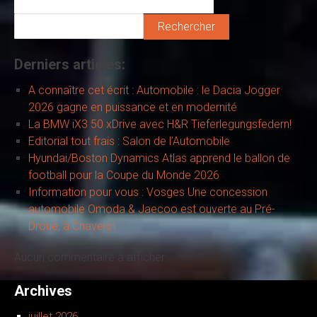
Rechercher
Derniers articles:
A connaître cet écrit : Automobile : le Dacia Jogger
2026 gagne en puissance et en modernité
La BMW iX3 50 xDrive avec H&R Tieferlegungsfedern!
Editorial tout frais : Salon de l’Automobile
Hyundai/Boston Dynamics Atlas apprend le ballon de
football pour la Coupe du Monde 2026
Information pour vous : Vosges Une concession
automobile Omoda & Jaecoo est ouverte au Pré-
Droué, à Chavelot
Aucun commentaire à afficher.
Archives
juillet 2026