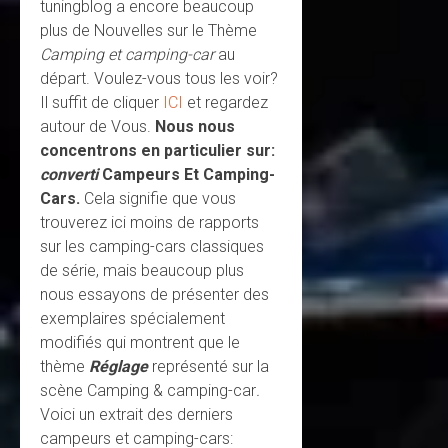
tuningblog a encore beaucoup
plus de Nouvelles sur le Thème
Camping et camping-car
au
départ. Voulez-vous tous les voir?
Il suffit de cliquer
ICI
et regardez
autour de Vous.
Nous nous
concentrons en particulier sur:
converti
Campeurs Et Camping-
Cars.
Cela signifie que vous
trouverez ici moins de rapports
sur les camping-cars classiques
de série, mais beaucoup plus
nous essayons de présenter des
exemplaires spécialement
modifiés qui montrent que le
thème
Réglage
représenté sur la
scène Camping & camping-car
.
Voici un extrait des derniers
campeurs et camping-cars: