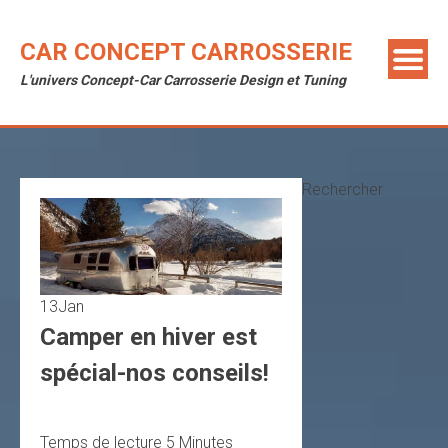
Skip
to
CAR CONCEPT CARROSSERIE
content
L'univers Concept-Car Carrosserie Design et Tuning
Rechercher
13
Jan
Camper en hiver est
spécial-nos conseils!
Temps de lecture
5
Minutes