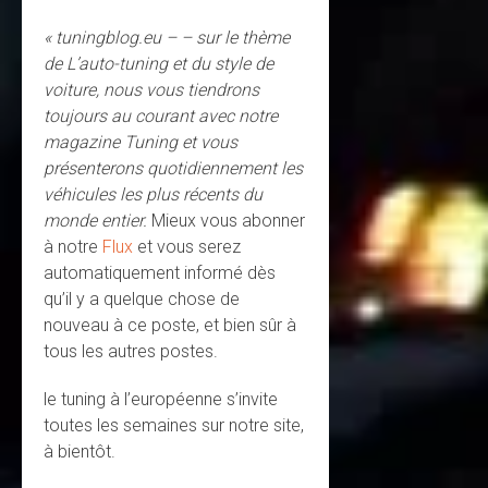
« tuningblog.eu – – sur le thème
de L’auto-tuning et du style de
voiture, nous vous tiendrons
toujours au courant avec notre
magazine Tuning et vous
présenterons quotidiennement les
véhicules les plus récents du
monde entier.
Mieux vous abonner
à notre
Flux
et vous serez
automatiquement informé dès
qu’il y a quelque chose de
nouveau à ce poste, et bien sûr à
tous les autres postes.
le tuning à l’européenne s’invite
toutes les semaines sur notre site,
à bientôt.